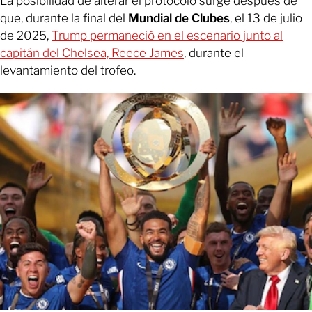
La posibilidad de alterar el protocolo surge después de
que, durante la final del
Mundial de Clubes
, el 13 de julio
de 2025,
Trump permaneció en el escenario junto al
capitán del Chelsea, Reece James
, durante el
levantamiento del trofeo.