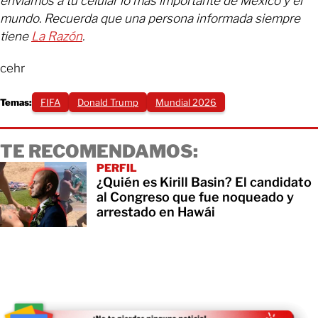
enviamos a tu celular lo más importante de México y el
mundo. Recuerda que una persona informada siempre
tiene
La Razón
.
cehr
Temas:
FIFA
Donald Trump
Mundial 2026
TE RECOMENDAMOS:
PERFIL
¿Quién es Kirill Basin? El candidato
al Congreso que fue noqueado y
arrestado en Hawái