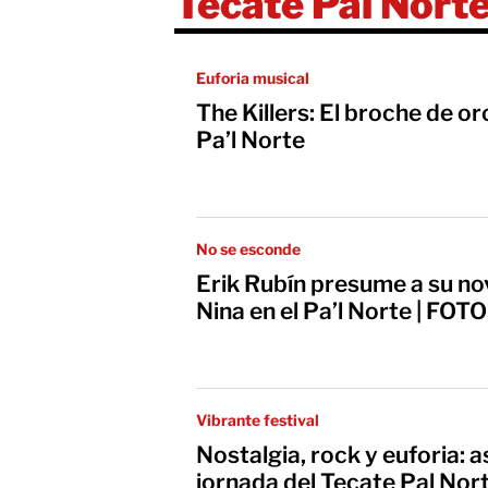
Tecate Pal Nort
Euforia musical
The Killers: El broche de or
Pa’l Norte
No se esconde
Erik Rubín presume a su novi
Nina en el Pa’l Norte | FOT
Vibrante festival
Nostalgia, rock y euforia: a
jornada del Tecate Pal Nor