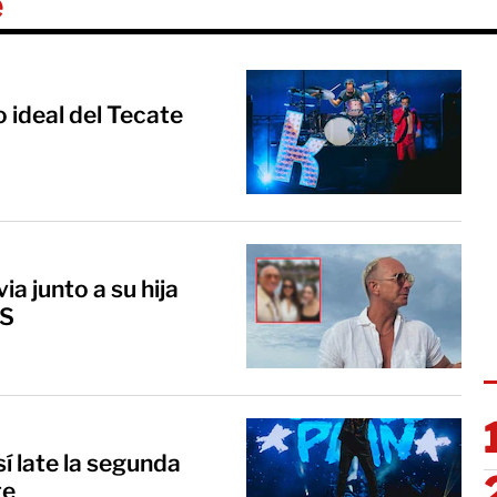
e
o ideal del Tecate
a junto a su hija
OS
sí late la segunda
te