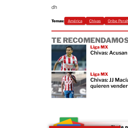
dh
Temas:
América
Chivas
Oribe Peral
TE RECOMENDAMOS
Liga MX
Chivas: Acusan 
Liga MX
Chivas: JJ Mací
quieren vender 