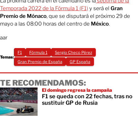
La próxima carrera en el calendario es la
séptima de la
Temporada 2022 de la Fórmula 1 (F1)
y será el
Gran
Premio de Mónaco
, que se disputará el próximo 29 de
mayo a las 08:00 horas del centro de
México
.
aar
F1
Fórmula 1
Sergio Checo Pérez
Temas:
Gran Premio de España
GP España
TE RECOMENDAMOS:
El domingo regresa la campaña
F1 se queda con 22 fechas, tras no
sustituir GP de Rusia