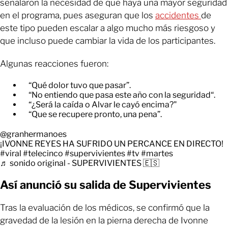
señalaron la necesidad de que haya una mayor seguridad
en el programa, pues aseguran que los
accidentes
de
este tipo pueden escalar a algo mucho más riesgoso y
que incluso puede cambiar la vida de los participantes.
Algunas reacciones fueron:
“Qué dolor tuvo que pasar”.
“No entiendo que pasa este año con la seguridad“.
“¿Será la caída o Alvar le cayó encima?"
“Que se recupere pronto, una pena”.
@granhermanoes
¡IVONNE REYES HA SUFRIDO UN PERCANCE EN DIRECTO!
#viral
#telecinco
#supervivientes
#tv
#martes
♬ sonido original - SUPERVIVIENTES 🇪🇸
Así anunció su salida de Supervivientes
Tras la evaluación de los médicos, se confirmó que la
gravedad de la lesión en la pierna derecha de Ivonne