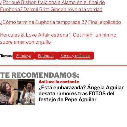
¿Por qué Bishop traiciona a Alamo en el final de
Euphoria? Darrell Britt-Gibson revela la verdad
¿Cómo termina Euphoria temporada 3? Final explicado
Hercules & Love Affair estrena ‘I Get High’, un himno
sobre amar con orgullo
Temas:
Zendaya
Euphoria
Series y películas
TE RECOMENDAMOS:
Así luce la cantante
¿Está embarazada? Ángela Aguilar
desata rumores tras FOTOS del
festejo de Pepe Aguilar