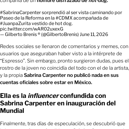
compañía de un
hombre disfrazado de
hot-dog
.
#SabrinaCarpenter
sorprendió al ser vista caminando por
Paseo de la Reforma en la
#CDMX
acompañada de
#JuanpaZurita
vestido de hot dog.
pic.twitter.com/wAR02uxexG
— Gilberto Brenis ® (@GilbertoBrenis)
June 11, 2026
Redes sociales se llenaron de comentarios y memes, con
usuarios que aseguraban haber visto a la intérprete de
“Espresso”. Sin embargo, pronto surgieron dudas, pues el
rostro de la joven no coincidía del todo con el de la artista,
y la propia
Sabrina Carpenter no publicó nada en sus
cuentas oficiales sobre estar en México.
Ella es la
influencer
confundida con
Sabrina Carpenter en inauguración del
Mundial
Finalmente, tras días de especulación, se descubrió que