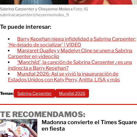
Sabrina Carpenter y Cheyenne Moles
ı
Foto: IG
sabrinacarpenter/cheyennemoles_5
Te puede interesar:
Barry Keoghan niega infidelidad a Sabrina Carpenter:
‘He dejado de socializar’ | VIDEO
Margaret Qualley y Madelyn Cline se unen a Sabrina
Carpenter en videoclip
‘Manchild’, la canción de Sabrina Carpenter ¿es una
indirecta a Barry Keoghan?
Mundial 2026: Así se vivió la inauguración de
Estados Unidos con Katy Perry, Anitta, LISA y más
Temas:
Sabrina Carpenter
Mundial 2026
TE RECOMENDAMOS:
Madonna convierte el Times Square
en fiesta