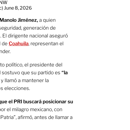
ONW
c)
June 8, 2026
Manolo Jiménez,
a quien
seguridad, generación de
 El dirigente nacional aseguró
l de
Coahuila
, representan el
nder.
o político, el presidente del
I
sostuvo que su partido es
“la
”
y llamó a mantener la
es elecciones.
ue el PRI buscará posicionar su
or el milagro mexicano, con
Patria”, afirmó, antes de llamar a