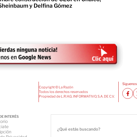
 Sheinbaum y Delfina Gómez
Siguenos
Copyright © La Razón
Todos los derechos reservados
Propiedad de L.R.H.G. INFORMATIVO, S.A. DE C.V.
DE INTERÉS
orio
iate
ipción
 de Privacidad