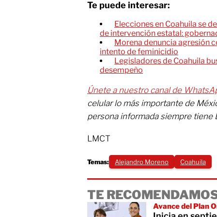
Te puede interesar:
Elecciones en Coahuila se de
de intervención estatal: goberna
Morena denuncia agresión co
intento de feminicidio
Legisladores de Coahuila bus
desempeño
Únete a nuestro canal de WhatsA
celular lo más importante de Méxi
persona informada siempre tiene 
LMCT
Temas:
Alejandro Moreno
Coahuila
TE RECOMENDAMOS
Avance del Plan O
Inicia en sept