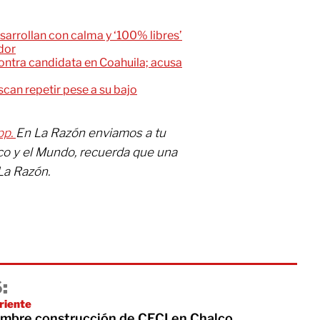
sarrollan con calma y ‘100% libres’
dor
ntra candidata en Coahuila; acusa
can repetir pese a su bajo
pp.
En La Razón enviamos a tu
co y el Mundo, recuerda que una
La Razón.
:
riente
iembre construcción de CECI en Chalco,