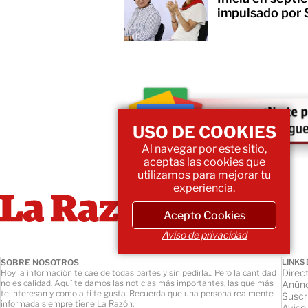
impulsado por
USO DE COOKIES
Al navegar por este sitio,
aceptas las cookies que
utilizamos para mejorar tu
experiencia.
Acepto Cookies
Aviso de privacidad
SOBRE NOSOTROS
LINKS 
Direct
Hoy la información te cae de todas partes y sin pedirla... Pero la cantidad
no es calidad. Aquí te damos las noticias más importantes, las que más
Anúnc
te interesan y como a ti te gusta. Recuerda que una persona realmente
Suscr
informada siempre tiene La Razón.
Aviso