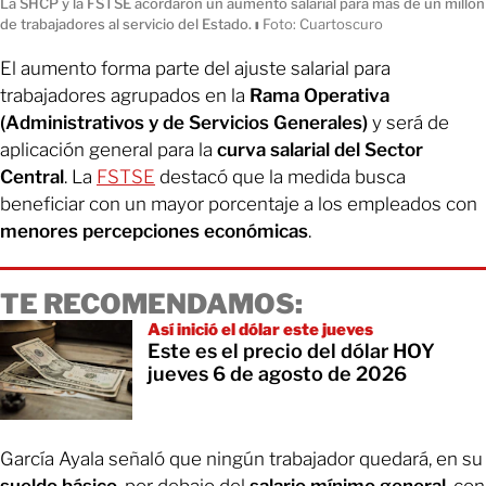
La SHCP y la FSTSE acordaron un aumento salarial para más de un millón
de trabajadores al servicio del Estado.
ı
Foto: Cuartoscuro
El aumento forma parte del ajuste salarial para
trabajadores agrupados en la
Rama Operativa
(Administrativos y de Servicios Generales)
y será de
aplicación general para la
curva salarial del Sector
Central
. La
FSTSE
destacó que la medida busca
beneficiar con un mayor porcentaje a los empleados con
menores percepciones económicas
.
TE RECOMENDAMOS:
Así inició el dólar este jueves
Este es el precio del dólar HOY
jueves 6 de agosto de 2026
García Ayala señaló que ningún trabajador quedará, en su
sueldo básico
, por debajo del
salario mínimo general
, con