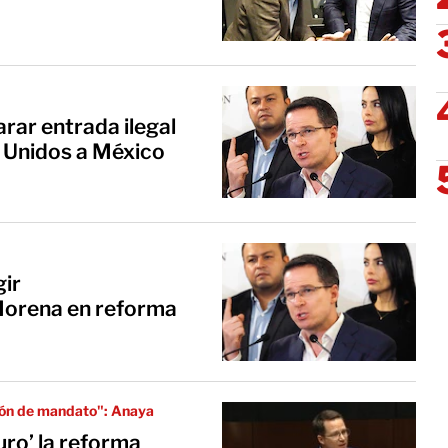
rar entrada ilegal
s Unidos a México
gir
Morena en reforma
ción de mandato": Anaya
uro’ la reforma