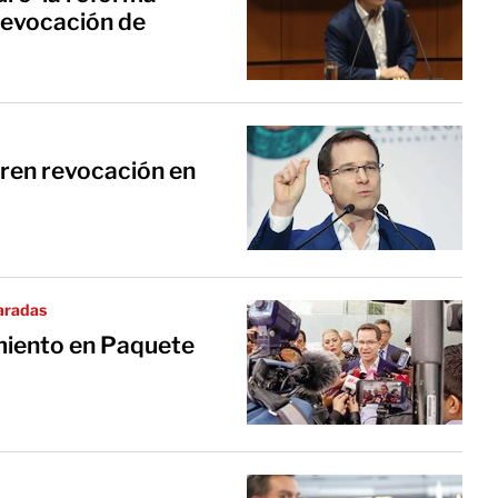
 revocación de
eren revocación en
aradas
miento en Paquete