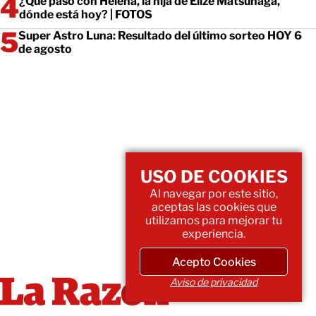
¿Qué pasó con Helena, la hija de Elize Matsunaga,
dónde está hoy? | FOTOS
Super Astro Luna: Resultado del último sorteo HOY 6
de agosto
USO DE COOKIES
Al navegar por este sitio,
aceptas las cookies que
utilizamos para mejorar tu
experiencia.
Acepto Cookies
Aviso de privacidad