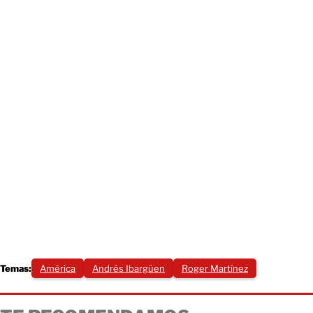
Temas:
América
Andrés Ibargüen
Roger Martínez