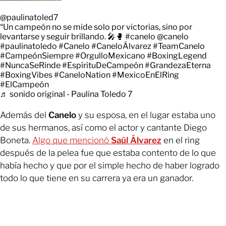
@paulinatoled7
“Un campeón no se mide solo por victorias, sino por
levantarse y seguir brillando. 🎤🥊
#canelo
@canelo
#paulinatoledo
#Canelo
#CaneloÁlvarez
#TeamCanelo
#CampeónSiempre
#OrgulloMexicano
#BoxingLegend
#NuncaSeRinde
#EspírituDeCampeón
#GrandezaEterna
#BoxingVibes
#CaneloNation
#MexicoEnElRing
#ElCampeón
♬ sonido original - Paulina Toledo 7
Además del
Canelo
y su esposa, en el lugar estaba uno
de sus hermanos, así como el actor y cantante Diego
Boneta.
Algo que mencionó
Saúl Álvarez
en el ring
después de la pelea fue que estaba contento de lo que
había hecho y que por el simple hecho de haber logrado
todo lo que tiene en su carrera ya era un ganador.