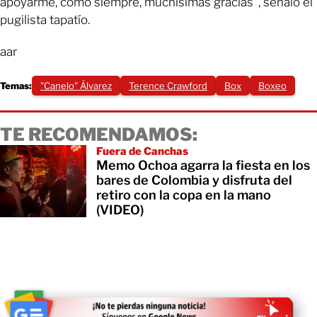
apoyarme, como siempre, muchísimas gracias”, señaló el
pugilista tapatío.
aar
Temas:
"Canelo" Álvarez
Terence Crawford
Box
Boxeo
TE RECOMENDAMOS:
Fuera de Canchas
Memo Ochoa agarra la fiesta en los
bares de Colombia y disfruta del
retiro con la copa en la mano
(VIDEO)