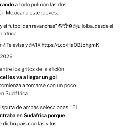
ebrando
a todo pulmón las dos
ión Mexicana este jueves.
a y el futbol dan revanchas" 🌎🏆⚽
@julioiba
, desde el
udáfrica
r
@Televisa
y
@VIX
https://t.co/HaOBJohgmK
, 2026
ntre los gritos de la afición
cel les va a llegar un gol
 comienza a tomarse con un poco
en Sudáfrica.
disputa de ambas selecciones, “El
ntraba en Sudáfrica porque
 dicho país con las y los