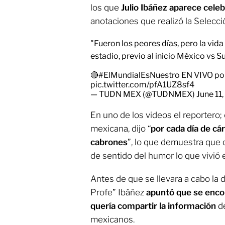
los que
Julio Ibáñez aparece cel
anotaciones que realizó la Selecc
"Fueron los peores días, pero la vid
estadio, previo al inicio México vs S
🔴
#ElMundialEsNuestro
EN VIVO po
pic.twitter.com/pfA1UZ8sf4
— TUDN MEX (@TUDNMEX)
June 11
En uno de los videos el reportero; e
mexicana, dijo “
por cada día de cár
cabrones
”, lo que demuestra que
de sentido del humor lo que vivió 
Antes de que se llevara a cabo la 
Profe” Ibáñez
apuntó que se enco
quería compartir la información
de
mexicanos.