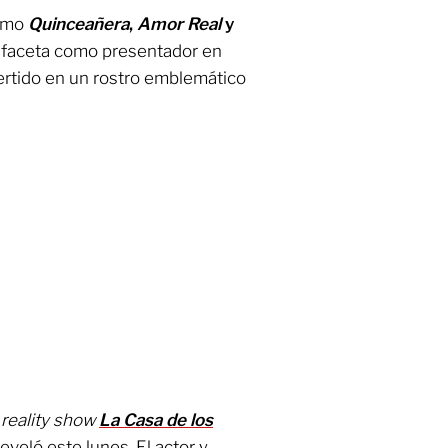
como
Quinceañera
,
Amor Real
y
 faceta como presentador en
ertido en un rostro emblemático
l
reality show
La Casa de los
eveló este lunes. El actor y