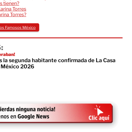
s tienen?
arina Torres
arina Torres?
los Famosos México
:
eraban!
es la segunda habitante confirmada de La Casa
s México 2026