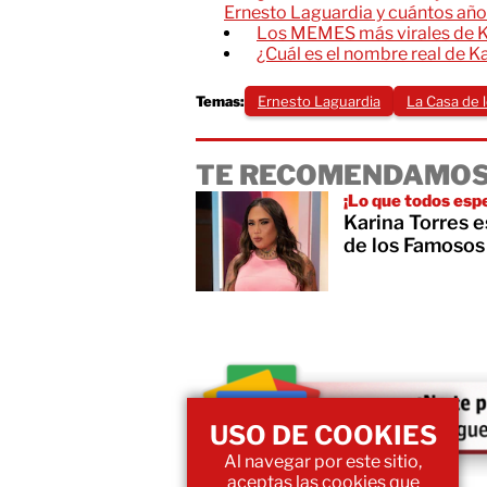
Ernesto Laguardia y cuántos año
Los MEMES más virales de K
¿Cuál es el nombre real de K
Temas:
Ernesto Laguardia
La Casa de 
TE RECOMENDAMOS
¡Lo que todos esp
Karina Torres 
de los Famoso
USO DE COOKIES
Al navegar por este sitio,
aceptas las cookies que