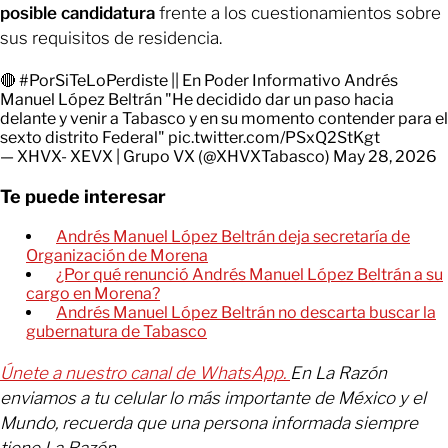
posible candidatura
frente a los cuestionamientos sobre
sus requisitos de residencia.
🔴
#PorSiTeLoPerdiste
|| En Poder Informativo Andrés
Manuel López Beltrán "He decidido dar un paso hacia
delante y venir a Tabasco y en su momento contender para el
sexto distrito Federal"
pic.twitter.com/PSxQ2StKgt
— XHVX- XEVX | Grupo VX (@XHVXTabasco)
May 28, 2026
Te puede interesar
Andrés Manuel López Beltrán deja secretaría de
Organización de Morena
¿Por qué renunció Andrés Manuel López Beltrán a su
cargo en Morena?
Andrés Manuel López Beltrán no descarta buscar la
gubernatura de Tabasco
Únete a nuestro canal de WhatsApp.
En La Razón
enviamos a tu celular lo más importante de México y el
Mundo, recuerda que una persona informada siempre
tiene La Razón.