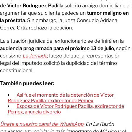
de
Víctor Rodríguez Padilla
solicitó arraigo domiciliario al
argumentar que su cliente padece un
tumor maligno en
la próstata
.
Sin embargo, la jueza Consuelo Adriana
Correa Ortiz rechazó la petición.
La situación jurídica del exfuncionario se definirá en la
audiencia programada para el próximo 13 de julio
, según
consignó
La Jornada
,
luego de que la representación
legal del imputado solicitó la duplicidad del término
constitucional.
También puedes leer:
Así fue el momento de la detención de Víctor
Rodríguez Padilla, exdirector de Pemex
Esposa de Víctor Rodríguez Padilla, exdirector de
Pemex, anuncia divorcio
Únete a nuestro canal de WhatsApp
. En La Razón
enviamos a tu celular lo más importante de México y el