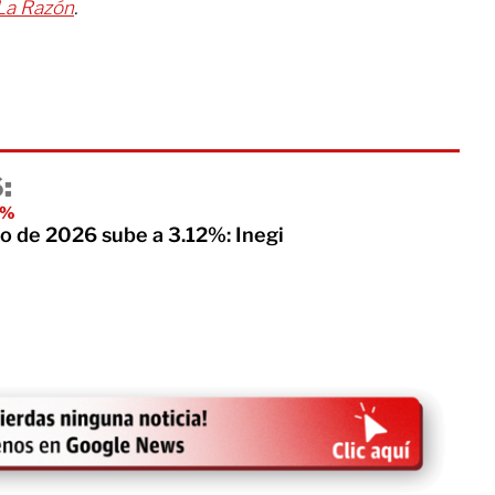
La Razón
.
:
5%
lio de 2026 sube a 3.12%: Inegi