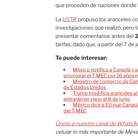
que proceden de naciones donde h
La
USTR
propuso los aranceles co
investigaciones que realizó, pero t
presentar comentarios antes del
2
tarifas, dado que, a partir del 7 de 
Te puede interesar:
México notifica a Canadá y a
prorrogar el T-MEC por 16 años 
Ministro de comercio de Ca
de Estados Unidos
Trump modifica aranceles al
entrarán en vigor el 8 de junio
México dice a EU que Canadá
del T-MEC
Únete a nuestro canal de WhatsA
celular lo más importante de Méx