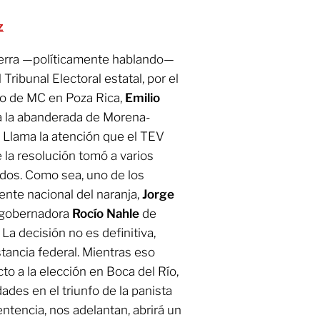
z
erra —políticamente hablando—
l Tribunal Electoral estatal, por el
ato de MC en Poza Rica,
Emilio
 a la abanderada de Morena-
. Llama la atención que el TEV
e la resolución tomó a varios
ados. Como sea, uno de los
ente nacional del naranja,
Jorge
a gobernadora
Rocío Nahle
de
 La decisión no es definitiva,
stancia federal. Mientras eso
cto a la elección en Boca del Río,
des en el triunfo de la panista
entencia, nos adelantan, abrirá un