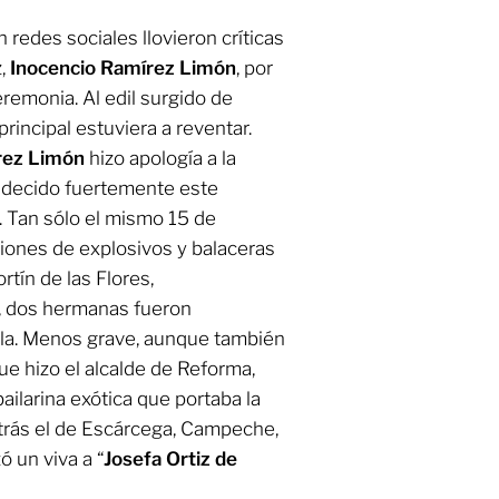
n redes sociales llovieron críticas
z,
Inocencio Ramírez Limón
, por
ceremonia. Al edil surgido de
rincipal estuviera a reventar.
rez Limón
hizo apología a la
padecido fuertemente este
 Tan sólo el mismo 15 de
iones de explosivos y balaceras
tín de las Flores,
, dos hermanas fueron
tla. Menos grave, aunque también
ue hizo el alcalde de Reforma,
bailarina exótica que portaba la
trás el de Escárcega, Campeche,
zó un viva a “
Josefa Ortiz de