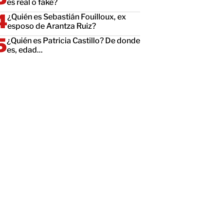
es real o fake?
¿Quién es Sebastián Fouilloux, ex
esposo de Arantza Ruiz?
¿Quién es Patricia Castillo? De donde
es, edad...