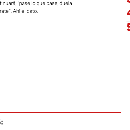
inuará, “pase lo que pase, duela
ate”. Ahí el dato.
: