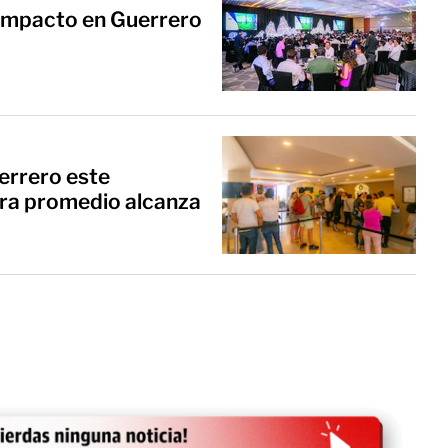
to en Guerrero
uerrero este
ra promedio alcanza