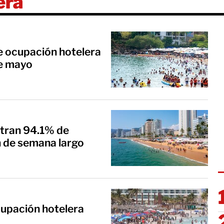
era
e ocupación hotelera
de mayo
stran 94.1% de
n de semana largo
upación hotelera