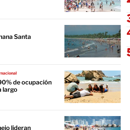
emana Santa
rnacional
 90% de ocupación
a largo
ejo lideran