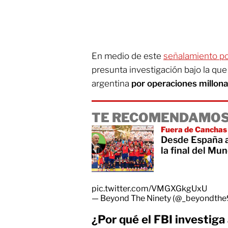
En medio de este
señalamiento po
presunta investigación bajo la que
argentina
por operaciones millona
TE RECOMENDAMOS
Fuera de Canchas
Desde España a
la final del M
pic.twitter.com/VMGXGkgUxU
— Beyond The Ninety (@_beyondth
¿Por qué el FBI investiga