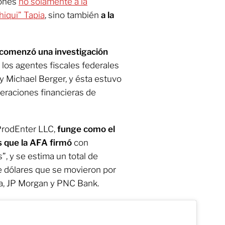
iones
no solamente a la
hiqui” Tapia
, sino también
a la
 comenzó una investigación
los agentes fiscales federales
y Michael Berger, y ésta estuvo
eraciones financieras de
rProdEnter LLC,
funge como el
s que la AFA firmó
con
, y se estima un total de
 dólares que se movieron por
ca, JP Morgan y PNC Bank.