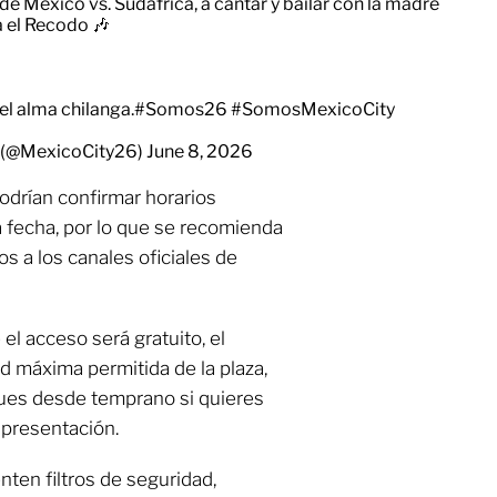
 de México vs. Sudáfrica, a cantar y bailar con la madre
a el Recodo 🎶
l alma chilanga.
#Somos26
#SomosMexicoCity
y (@MexicoCity26)
June 8, 2026
odrían confirmar horarios
a fecha, por lo que se recomienda
s a los canales oficiales de
l acceso será gratuito, el
ad máxima permitida de la plaza,
gues desde temprano si quieres
 presentación.
ten filtros de seguridad,