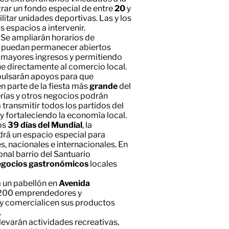
egrar un fondo especial de entre
20
y
litar unidades deportivas. Las y los
s espacios a intervenir.
: Se ampliarán horarios de
s puedan permanecer abiertos
 mayores ingresos y permitiendo
ue directamente al comercio local.
pulsarán apoyos para que
 parte de la fiesta más
grande
del
erías y otros negocios podrán
transmitir todos los partidos del
 y fortaleciendo la economía local.
los
39 días del Mundial
, la
rá un espacio especial para
s, nacionales e internacionales. En
onal barrio del Santuario
egocios gastronómicos
locales
rá un pabellón en
Avenida
 200 emprendedores y
y comercialicen sus productos
.
 llevarán actividades recreativas,