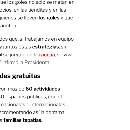
que los goles no solo se metan en
cios, en las tienditas y en las
quienes se lleven los
goles
y que
 anoten.
os que, si trabajamos en equipo
y juntos estas
estrategias
, sin
l se juegue en la
cancha
, se viva
", afirmó la Presidenta.
des gratuitas
 con más de
60 actividades
40 espacios públicos, con el
s nacionales e internacionales
 incrementando así la derrama
as
familias tapatías
.