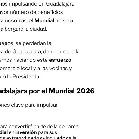
amos impulsando en Guadalajara
ayor número de beneficios
ra nosotros, el
Mundial
no solo
 albergará la ciudad.
juegos, se perderían la
a de Guadalajara, de conocer a la
tamos haciendo este
esfuerzo
,
omercio local y a las vecinas y
tó la Presidenta.
adalajara por el Mundial 2026
ones clave para impulsar
jara convertirá parte de la derrama
ial
en
inversión
para sus
s extraordinarios vinculados a la