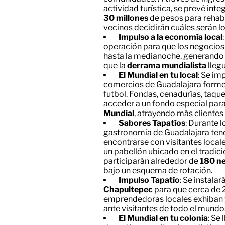
actividad turística, se prevé int
30
millones
de pesos para rehabi
vecinos decidirán cuáles serán lo
Impulso a la economía local
operación para que los negocio
hasta la medianoche, generando
que la
derrama
mundialista
lleg
El Mundial en tu local
: Se im
comercios de Guadalajara formen
futbol. Fondas, cenadurías, taqu
acceder a un fondo especial para 
Mundial
, atrayendo más clientes
Sabores Tapatíos
: Durante 
gastronomía de Guadalajara tend
encontrarse con visitantes locale
un pabellón ubicado en el tradici
participarán alrededor de
180 n
bajo un esquema de rotación.
Impulso Tapatío
: Se instala
Chapultepec
para que cerca de
emprendedoras locales exhiban 
ante visitantes de todo el mundo
El Mundial en tu colonia
: Se