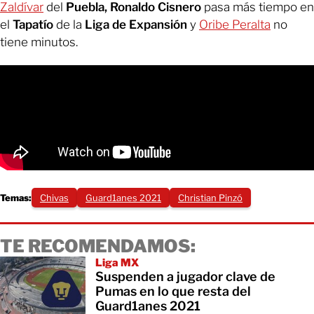
Zaldívar
del
Puebla, Ronaldo Cisnero
pasa más tiempo en
el
Tapatío
de la
Liga de Expansión
y
Oribe Peralta
no
tiene minutos.
Temas:
Chivas
Guard1anes 2021
​Christian Pinzó
TE RECOMENDAMOS:
Liga MX
Suspenden a jugador clave de
Pumas en lo que resta del
Guard1anes 2021