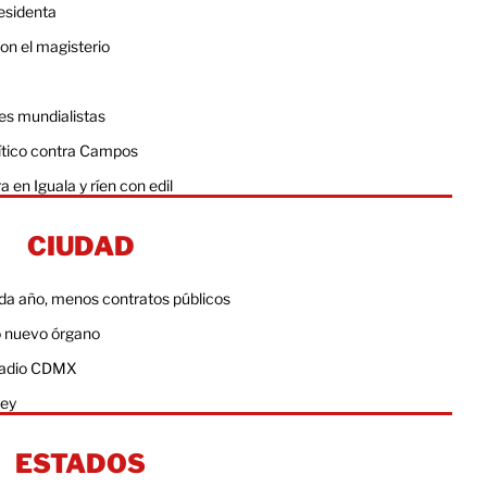
esidenta
n el magisterio
des mundialistas
lítico contra Campos
 en Iguala y ríen con edil
CIUDAD
da año, menos contratos públicos
o nuevo órgano
stadio CDMX
ley
ESTADOS