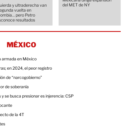
del MET de NY
uierda y ultraderecha van
segunda vuelta en
lombia… pero Petro
sconoce resultados
MÉXICO
cia armada en México
s; en 2024, el peor registro
ión de “narcogobierno”
vor de soberanía
s y se busca presionar es injerencia: CSP
focante
ecto de la 4T
tes