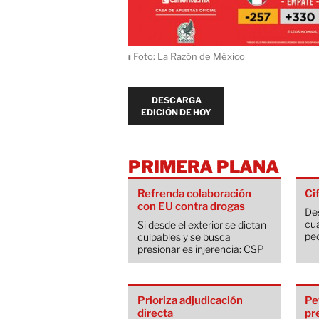
ı
Foto: La Razón de México
DESCARGA
EDICIÓN DE HOY
PRIMERA PLANA
Refrenda colaboración
Ci
con EU contra drogas
De
cua
Si desde el exterior se dictan
peo
culpables y se busca
presionar es injerencia: CSP
Prioriza adjudicación
Pe
directa
pr