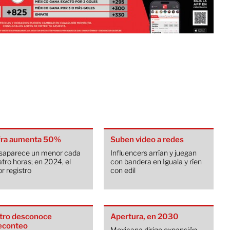
fra aumenta 50%
Suben video a redes
saparece un menor cada
Influencers arrían y juegan
tro horas; en 2024, el
con bandera en Iguala y ríen
r registro
con edil
tro desconoce
Apertura, en 2030
econteo
Mexicana dirige expansión